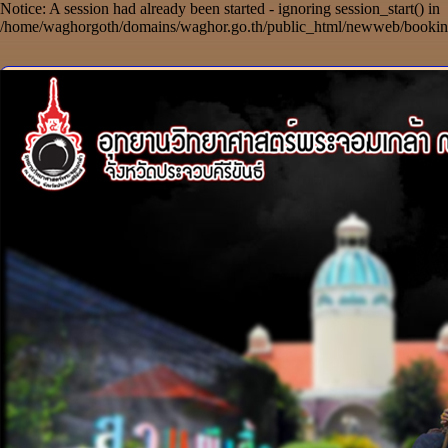
Notice: A session had already been started - ignoring session_start() in
/home/waghorgoth/domains/waghor.go.th/public_html/newweb/booking/